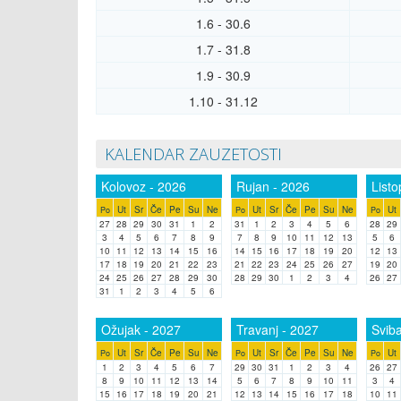
1.6 - 30.6
1.7 - 31.8
1.9 - 30.9
1.10 - 31.12
KALENDAR ZAUZETOSTI
Kolovoz - 2026
Rujan - 2026
Listo
Ut
Sr
Če
Pe
Su
Ne
Ut
Sr
Če
Pe
Su
Ne
Ut
Po
Po
Po
27
28
29
30
31
1
2
31
1
2
3
4
5
6
28
29
3
4
5
6
7
8
9
7
8
9
10
11
12
13
5
6
10
11
12
13
14
15
16
14
15
16
17
18
19
20
12
13
17
18
19
20
21
22
23
21
22
23
24
25
26
27
19
20
24
25
26
27
28
29
30
28
29
30
1
2
3
4
26
27
31
1
2
3
4
5
6
Ožujak - 2027
Travanj - 2027
Sviba
Ut
Sr
Če
Pe
Su
Ne
Ut
Sr
Če
Pe
Su
Ne
Ut
Po
Po
Po
1
2
3
4
5
6
7
29
30
31
1
2
3
4
26
27
8
9
10
11
12
13
14
5
6
7
8
9
10
11
3
4
15
16
17
18
19
20
21
12
13
14
15
16
17
18
10
11