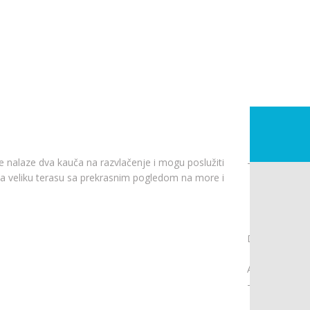
A4+2 - Za 
Apartman 
Creska 51
Mali Losin
Apartman s
10-15 minu
Stan se sa
 nalaze dva kauča na razvlačenje i mogu poslužiti
-
Jedne spa
na veliku terasu sa prekrasnim pogledom na more i
kao krevet
okolne ot
Apartman ima 
Kućni ljubim
Dola Dolazak
A
-