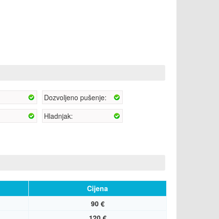
OPREM
Pogled na
Dozvoljeno pušenje:
Tv:
Hladnjak:
Čajnik:
CIJENE
Cijena
90 €
120 €