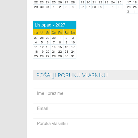
22
23
24
25
26
27
28
19
20
21
22
23
24
25
17
18
29
30
31
1
2
3
4
26
27
28
29
30
1
2
24
25
31
1
Listopad - 2027
Ut
Sr
Če
Pe
Su
Ne
Po
27
28
29
30
1
2
3
4
5
6
7
8
9
10
11
12
13
14
15
16
17
18
19
20
21
22
23
24
25
26
27
28
29
30
31
POŠALJI PORUKU VLASNIKU