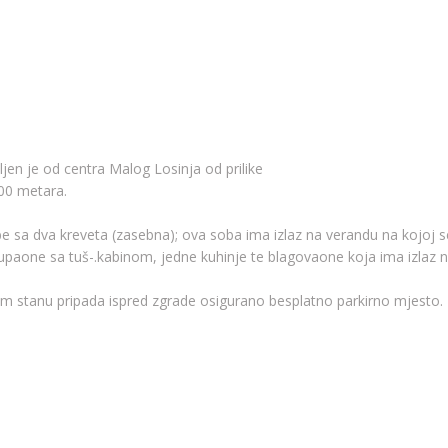
Bruna Tarabocchia Vlakančić
Š.K.Kozulića 36
51550 Mali Lošinj
bruna.vlakancic@gmail.com
Telefon/Mobitel:
+385 99 67 67 867 / +385 51 232 769
jen je od centra Malog Losinja od prilike
© Apartmani Bruna i Kuća za odmor Krista
300 metara.
Izrada:
HocuSvojWeb.com
sa dva kreveta (zasebna); ova soba ima izlaz na verandu na kojoj se
kupaone sa tuš-.kabinom, jedne kuhinje te blagovaone koja ima izlaz 
 stanu pripada ispred zgrade osigurano besplatno parkirno mjesto.