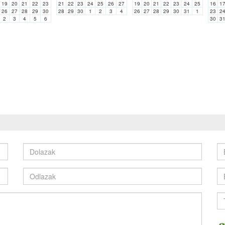
19
20
21
22
23
21
22
23
24
25
26
27
19
20
21
22
23
24
25
16
1
26
27
28
29
30
28
29
30
1
2
3
4
26
27
28
29
30
31
1
23
2
2
3
4
5
6
30
3