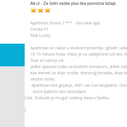
Linkovi
A4+2 - Za četiri osobe plus dva pomoćna ležaja
Apartman Bruna 2 *** - Sea view app
Creska 51
Mali Losinj
Apartman se nalazi u visokom prizemlju zgrade i udal
10-15 minuta hoda. Plaža je na udaljenosti od oko 
Stan se sastoji od:
oslužiti
-
Jedne spavaće sobe sa bračnim krevetom, jedne sobe 
a more i
kao kreveti za dvije osobe, dnevnog boravka, dvije 
okolne otoke.
Apartman ima grijanje, WiFi i air-con besplatno. Ovom
Kućni ljubimci nisu dozvoljeni.
Dola Dolazak je moguć svakog dana u tjednu.
A
-