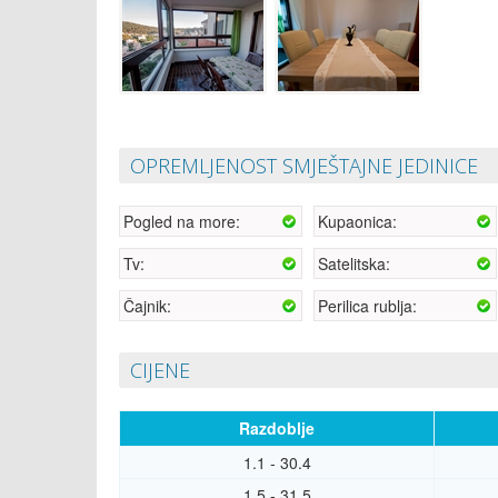
OPREMLJENOST SMJEŠTAJNE JEDINICE
Pogled na more:
Kupaonica:
Tv:
Satelitska:
Čajnik:
Perilica rublja:
CIJENE
Razdoblje
1.1 - 30.4
1.5 - 31.5