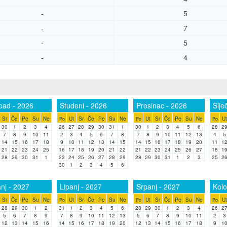
-
5
-
7
-
5
-
4
pad - 2026
Studeni - 2026
Prosinac - 2026
Sije
Sr
Če
Pe
Su
Ne
Ut
Sr
Če
Pe
Su
Ne
Ut
Sr
Če
Pe
Su
Ne
Ut
Po
Po
Po
30
1
2
3
4
26
27
28
29
30
31
1
30
1
2
3
4
5
6
28
2
7
8
9
10
11
2
3
4
5
6
7
8
7
8
9
10
11
12
13
4
5
14
15
16
17
18
9
10
11
12
13
14
15
14
15
16
17
18
19
20
11
1
21
22
23
24
25
16
17
18
19
20
21
22
21
22
23
24
25
26
27
18
1
28
29
30
31
1
23
24
25
26
27
28
29
28
29
30
31
1
2
3
25
2
30
1
2
3
4
5
6
nj - 2027
Lipanj - 2027
Srpanj - 2027
Kolo
Sr
Če
Pe
Su
Ne
Ut
Sr
Če
Pe
Su
Ne
Ut
Sr
Če
Pe
Su
Ne
Ut
Po
Po
Po
28
29
30
1
2
31
1
2
3
4
5
6
28
29
30
1
2
3
4
26
2
5
6
7
8
9
7
8
9
10
11
12
13
5
6
7
8
9
10
11
2
3
12
13
14
15
16
14
15
16
17
18
19
20
12
13
14
15
16
17
18
9
1