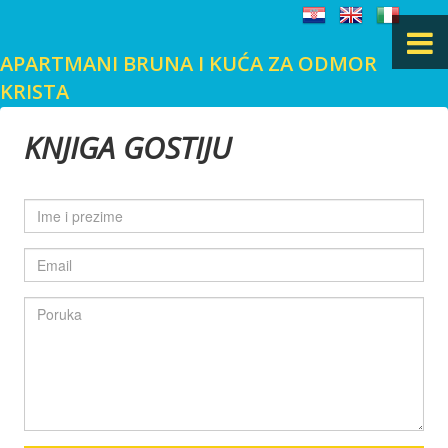
APARTMANI BRUNA I KUĆA ZA ODMOR
KRISTA
POČETNA
KNJIGA GOSTIJU
MALI LOŠINJ
LOKACIJA
GALERIJA SLIKA
KNJIGA GOSTIJU
KONTAKT