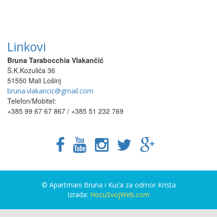
Linkovi
Bruna Tarabocchia Vlakančić
Š.K.Kozulića 36
51550 Mali Lošinj
bruna.vlakancic@gmail.com
Telefon/Mobitel:
+385 99 67 67 867 / +385 51 232 769
© Apartmani Bruna i Kuća za odmor Krista
Izrada:
HocuSvojWeb.com